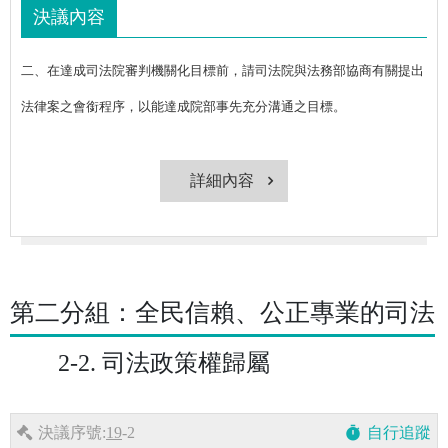
決議內容
二、在達成司法院審判機關化目標前，請司法院與法務部協商有關提出
法律案之會銜程序，以能達成院部事先充分溝通之目標。
詳細內容
第二分組：全民信賴、公正專業的司法
2-2. 司法政策權歸屬
決議序號:
19
-2
自行追蹤
timer