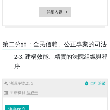
詳細內容
第二分組：全民信賴、公正專業的司法
2-3. 建構效能、精實的法院組織與程
序
決議序號:
21
-5
自行追蹤
timer
主辦機關:
法務部
決議內容