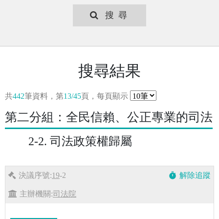
搜尋
搜尋結果
共
442
筆資料，第
13/45
頁，每頁顯示
第二分組：全民信賴、公正專業的司法
2-2. 司法政策權歸屬
決議序號:
19
-2
解除追蹤
timer
主辦機關:
司法院