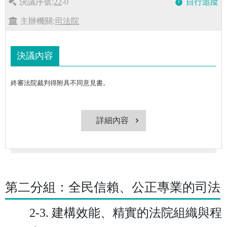
決議序號:
22
-0
自行追蹤
timer
主辦機關:
司法院
決議內容
終審法院裁判得附具不同意見書。
詳細內容
第二分組：全民信賴、公正專業的司法
2-3. 建構效能、精實的法院組織與程