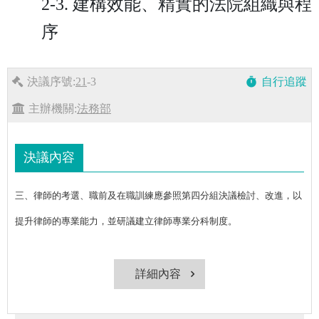
2-3. 建構效能、精實的法院組織與程
序
決議序號:
21
-3
自行追蹤
timer
主辦機關:
法務部
決議內容
三、律師的考選、職前及在職訓練應參照第四分組決議檢討、改進，以
提升律師的專業能力，並研議建立律師專業分科制度。
詳細內容