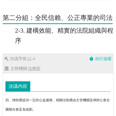
第二分組：全民信賴、公正專業的司法
2-3. 建構效能、精實的法院組織與程
序
決議序號:
21
-4
自行追蹤
timer
主辦機關:
法務部
決議內容
四、律師應提供一定的公益服務，相關法制應由主管機關及律師公會全
國聯合會妥為規劃。