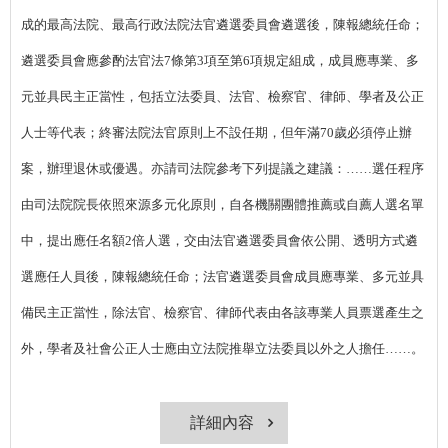
成的最高法院、最高行政法院法官遴選委員會遴選後，陳報總統任命；
遴選委員會應參酌法官法7條第3項至第6項規定組成，成員應專業、多
元並具民主正當性，包括立法委員、法官、檢察官、律師、學者及公正
人士等代表；終審法院法官原則上不設任期，但年滿70歲必須停止辦
案，辦理退休或優遇。亦請司法院參考下列提議之建議：……選任程序
由司法院院長依照來源多元化原則，自各機關團體推薦或自薦人選名單
中，提出應任名額2倍人選，交由法官遴選委員會依公開、透明方式遴
選應任人員後，陳報總統任命；法官遴選委員會成員應專業、多元並具
備民主正當性，除法官、檢察官、律師代表由各該專業人員票選產生之
外，學者及社會公正人士應由立法院推舉立法委員以外之人擔任……。
詳細內容