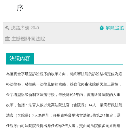
序
決議序號:
20
-0
解除追蹤
timer
主辦機關:
司法院
決議內容
為落實金字塔型訴訟程序的改革方向，將終審法院的訴訟結構定位為嚴
格法律審，發揮統一法律見解的功能，並強化終審法院的民主正當性，
金字塔型訴訟新制立法施行後，最慢應於5年內，實施終審法院的人事
改革，包括：法官人數以最高法院法官（含院長）14人、最高行政法院
法官（含院長）7人為原則；任用資格參酌法官法第5條第2項規定；選
任程序由司法院院長提出應任名額2倍人選，交由司法院依多元原則組