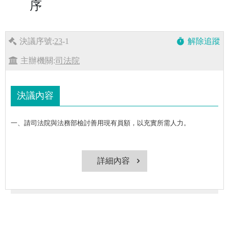
序
決議序號:
23
-1
解除追蹤
timer
主辦機關:
司法院
決議內容
一、請司法院與法務部檢討善用現有員額，以充實所需人力。
詳細內容