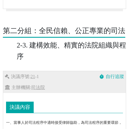
第二分組：全民信賴、公正專業的司法
2-3. 建構效能、精實的法院組織與程
序
決議序號:
21
-1
自行追蹤
timer
主辦機關:
司法院
決議內容
一、當事人於司法程序中適時接受律師協助，為司法程序的重要環節，