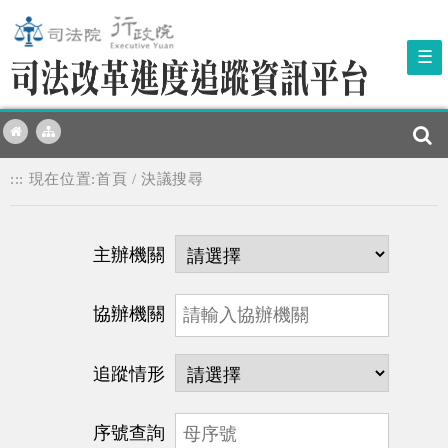
☰
:::
現在位置:
首頁
/
決議搜尋
主辦機關
協辦機關
追蹤情形
序號查詢