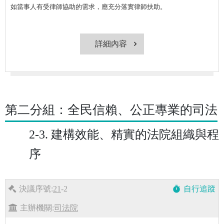
如當事人有受律師協助的需求，應充分落實律師扶助。
詳細內容
第二分組：全民信賴、公正專業的司法
2-3. 建構效能、精實的法院組織與程
序
決議序號:
21
-2
自行追蹤
timer
主辦機關:
司法院