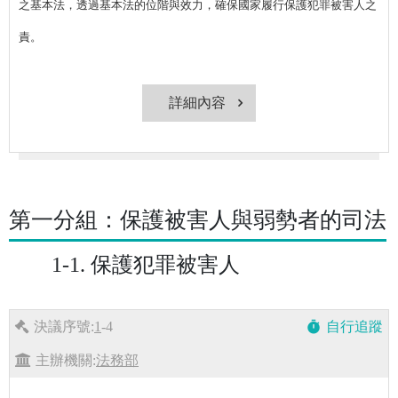
之基本法，透過基本法的位階與效力，確保國家履行保護犯罪被害人之
責。
詳細內容
第一分組：保護被害人與弱勢者的司法
1-1. 保護犯罪被害人
決議序號:
1
-4
自行追蹤
timer
主辦機關:
法務部