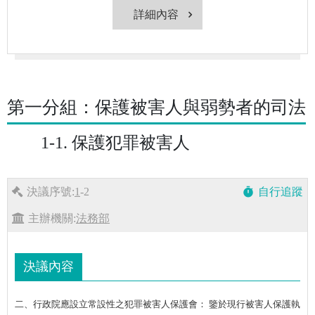
詳細內容
第一分組：保護被害人與弱勢者的司法
1-1. 保護犯罪被害人
決議序號:
1
-2
自行追蹤
timer
主辦機關:
法務部
決議內容
二、行政院應設立常設性之犯罪被害人保護會： 鑒於現行被害人保護執