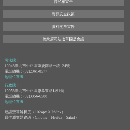
隱私權宣告
資訊安全政策
資料開放宣告
總統府司法改革國是會議
司法院
：
10048臺北市中正區重慶南路一段124號
電話總機：(02)2361-8577
地理位置圖
行政院
：
10058臺北市中正區忠孝東路1段1號
電話總機：(02)3356-6500
地理位置圖
建議螢幕解析度（1024px X 768px）
最佳瀏覽器建議（Chrome、Firefox、Safari）