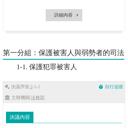
詳細內容
第一分組：保護被害人與弱勢者的司法
1-1. 保護犯罪被害人
決議序號:
2
-1-2
自行追蹤
timer
主辦機關:
法務部
決議內容