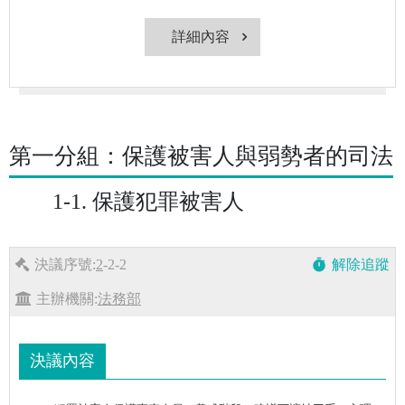
詳細內容
第一分組：保護被害人與弱勢者的司法
1-1. 保護犯罪被害人
決議序號:
2
-2-2
解除追蹤
timer
主辦機關:
法務部
決議內容