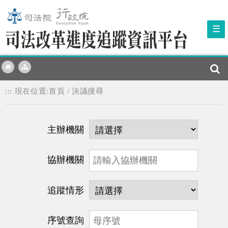
☰
:::
現在位置:
首頁
/
決議搜尋
主辦機關
協辦機關
追蹤情形
序號查詢