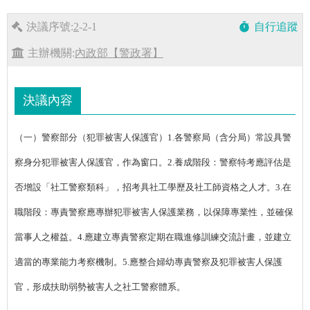
決議序號:
2
-2-1
自行追蹤
timer
主辦機關:
內政部【警政署】
決議內容
（一）警察部分（犯罪被害人保護官）1.各警察局（含分局）常設具警
察身分犯罪被害人保護官，作為窗口。2.養成階段：警察特考應評估是
否增設「社工警察類科」，招考具社工學歷及社工師資格之人才。3.在
職階段：專責警察應專辦犯罪被害人保護業務，以保障專業性，並確保
當事人之權益。4.應建立專責警察定期在職進修訓練交流計畫，並建立
適當的專業能力考察機制。5.應整合婦幼專責警察及犯罪被害人保護
官，形成扶助弱勢被害人之社工警察體系。