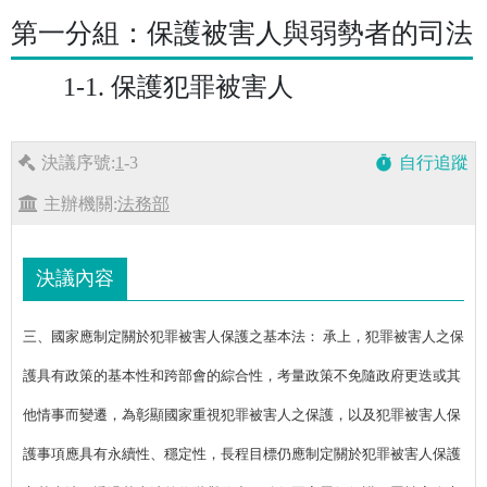
第一分組：保護被害人與弱勢者的司法
1-1. 保護犯罪被害人
決議序號:
1
-3
自行追蹤
timer
主辦機關:
法務部
決議內容
三、國家應制定關於犯罪被害人保護之基本法： 承上，犯罪被害人之保
護具有政策的基本性和跨部會的綜合性，考量政策不免隨政府更迭或其
他情事而變遷，為彰顯國家重視犯罪被害人之保護，以及犯罪被害人保
護事項應具有永續性、穩定性，長程目標仍應制定關於犯罪被害人保護