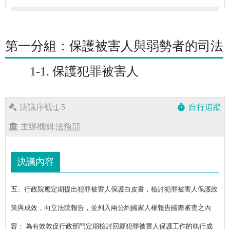
第一分組：保護被害人與弱勢者的司法
1-1. 保護犯罪被害人
決議序號:
1
-5
自行追蹤
timer
主辦機關:
法務部
決議內容
五、行政院應定期提出犯罪被害人保護白皮書，檢討犯罪被害人保護政
策與成效，向立法院報告，並列入兩公約國家人權報告國際審查之內
容： 為有效敦促行政部門定期檢討回顧犯罪被害人保護工作的執行成