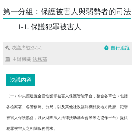
第一分組：保護被害人與弱勢者的司法
1-1. 保護犯罪被害人
決議序號:
2
-1-1
自行追蹤
timer
主辦機關:
法務部
決議內容
（一）中央應建置全國性犯罪被害人保護智能平台，整合各單位（包括
各檢察署、各警察局、分局，以及其他社政福利機關及地方政府、犯罪
被害人保護協會，以及財團法人法律扶助基金會等等之協作平台）提供
犯罪被害人之相關服務需求。