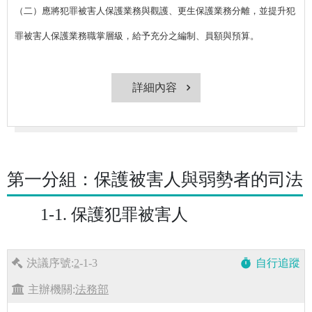
（二）應將犯罪被害人保護業務與觀護、更生保護業務分離，並提升犯
罪被害人保護業務職掌層級，給予充分之編制、員額與預算。
詳細內容
第一分組：保護被害人與弱勢者的司法
1-1. 保護犯罪被害人
決議序號:
2
-1-3
自行追蹤
timer
主辦機關:
法務部