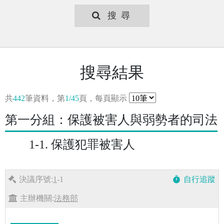
搜尋
搜尋結果
共
442
筆資料，第
1/45
頁，每頁顯示
第一分組：保護被害人與弱勢者的司法
1-1. 保護犯罪被害人
決議序號:
1
-1
自行追蹤
timer
主辦機關:
法務部